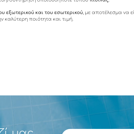
ευή/συντήρηση οποιουδήποτε τύπου
πισίνας
.
ου εξωτερικού και του εσωτερικού
, με αποτέλεσμα να ε
ην καλύτερη ποιότητα και τιμή.
ζί μας
E