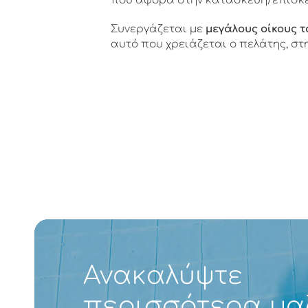
που αφορά στην κατασκευή/επισκ
Συνεργάζεται με
μεγάλους οίκους τ
αυτό που χρειάζεται ο πελάτης, στ
Ανακαλύψτε
περισσότερα μα