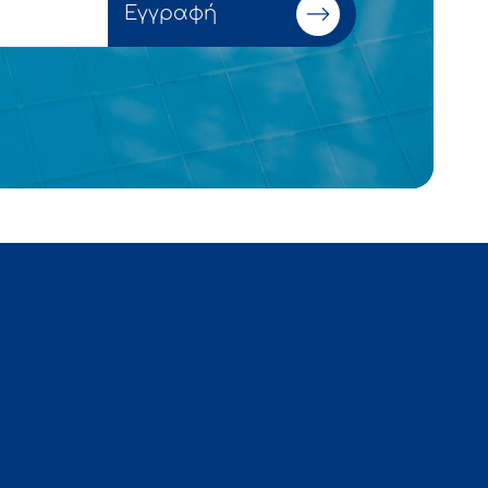
Εγγραφή
νία