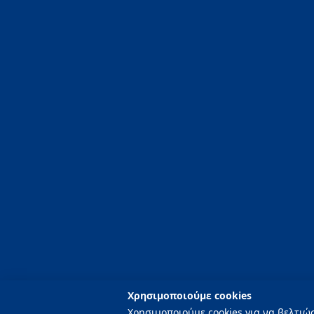
T:
+30 2752096020
-
+30 2752096021
E:
info@piscinity.gr
Χρησιμοποιούμε cookies
Χρησιμοποιούμε cookies για να βελτιώ