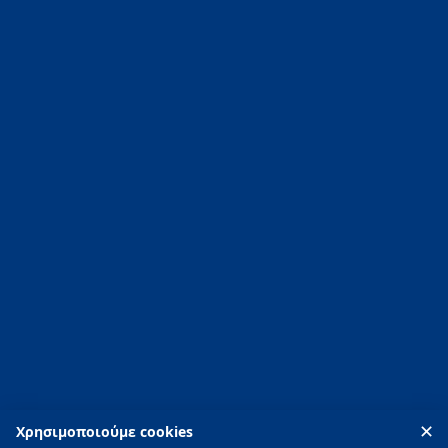
Νέα
Επικοινωνία
T:
+30 2752096020
-
+30 2752096021
E:
info@piscinity.gr
PISCINITY ΟΕ
Άργους 88, 211 00 Ναύπλιο, Αργολίδα
✕
Χρησιμοποιούμε cookies