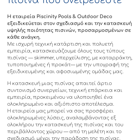
πισίνα που ονειρεύεστε
Η εταιρεία Piscinity Pools & Outdoor Deco
εξειδικεύεται στον σχεδιασμό και την κατασκευή
υψηλής ποιότητας πισινών, προσαρμοσμένων σε
κάθε ανάγκη.
Με ισχυρή τεχνική κατάρτιση και πολυετή
εμπειρία, κατασκευάζουμε όλους τους τύπους
πισίνας — skimmer, υπερχείλισης, με καταρράκτη,
τυποποιημένες ή προκάτ— με την υπογραφή της
εξειδικευμένης και αφοσιωμένης ομάδας μας.
Η κατασκευή μιας πισίνας απαιτεί άρτιο
συντονισμό συνεργείων, τεχνική επάρκεια και
εμπειρία, προκειμένου να υλοποιηθεί ένα
ολοκληρωμένο και αξιόπιστο αποτέλεσμα.
Η εταιρεία μας μπορεί να σας προσφέρει
ολοκληρωμένες λύσεις, αναλαμβάνοντας εξ
ολοκλήρου την κατασκευή της πισίνας και του
περιβάλλοντος χώρου — από τη μελέτη και το
σχεδιασμό, μέχρι την παράδοση της πισίνας,