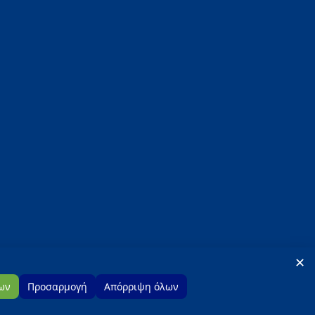
PISCINITY ΟΕ
Άργους 88, 211 00 Ναύπλιο, Αργολίδα
✕
GR
EN
ων
Προσαρμογή
Απόρριψη όλων