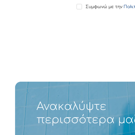
A
Συμφωνώ με την
Πολι
c
c
e
p
t
a
n
c
e
*
Ανακαλύψτε
περισσότερα μα