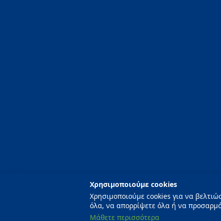
T:
+30 2752096020
-
+30 2752096021
E:
info@piscinity.gr
Χρησιμοποιούμε cookies
Χρησιμοποιούμε cookies για να βελτιώ
όλα, να απορρίψετε όλα ή να προσαρμόσ
Μάθετε περισσότερα